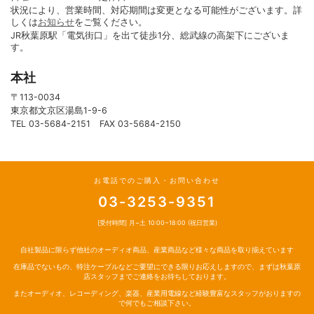
状況により、営業時間、対応期間は変更となる可能性がございます。詳
しくは
お知らせ
をご覧ください。
JR秋葉原駅「電気街口」を出て徒歩1分、総武線の高架下にございま
す。
本社
〒113-0034
東京都文京区湯島1-9-6
TEL 03-5684-2151 FAX 03-5684-2150
お電話でのご購入・お問い合わせ
03-3253-9351
[受付時間] 月~土 10:00~18:00 (祝日営業)
自社製品に限らず他社のオーディオ商品、産業商品など様々な商品を取り揃えています
在庫品でないもの、特注ケーブルなどご要望にできる限りお応えしますので、まずは秋葉原
店スタッフまでご連絡をお待ちしております。
またオーディオ、レコーディング、楽器、産業用電線など経験豊富なスタッフがおりますの
で何でもご相談下さい。