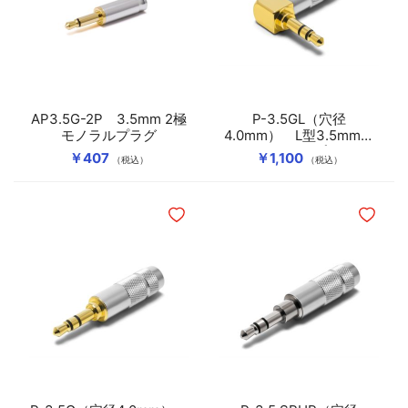
AP3.5G-2P 3.5mm 2極
P-3.5GL（穴径
モノラルプラグ
4.0mm） L型3.5mmス
テレオミニプラグ
￥407
￥1,100
（税込）
（税込）
ほしいものリストに追加
ほしいも