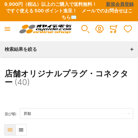
9,900円（税込）以上のご購入で送料無料！　　
新規会員登録
ですぐ使える 500 ポイント進呈！　
メールでのお問合せはこ
ちら✉
Minicart
検索結果を絞る
店舗オリジナルプラグ・コネクタ
ー
(40)
TOP
並び順:
表
リスト