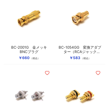
BC-2001G 金メッキ
BC-1054GG 変換アダプ
BNCプラグ
ター（RCAジャック
→BNCプラグ）
￥660
￥583
（税込）
（税込）
ほしいものリストに追加
ほしいも