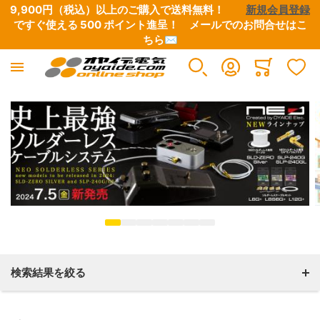
9,900円（税込）以上のご購入で送料無料！　　
新規会員登録
ですぐ使える 500 ポイント進呈！　
メールでのお問合せはこ
ちら✉
楽器用ケーブル
DJ用ケーブル
各種コネクター
切り売りケーブル
Minicart
すべての商品
すべての商品
すべての商品
すべての商品
ギター向けケーブル
D+シリーズ
XLRプラグ
スピーカーケーブル
ベース向けケーブル
デジタルケーブル
1/4フォーンプラグ
楽器用ケーブル
キーボード・シンセサイザー向けケーブル
3.5ステレオミニプラグ
機器用内部配線材
検索結果を絞る
パッチケーブル
RCAプラグ
ラインケーブル