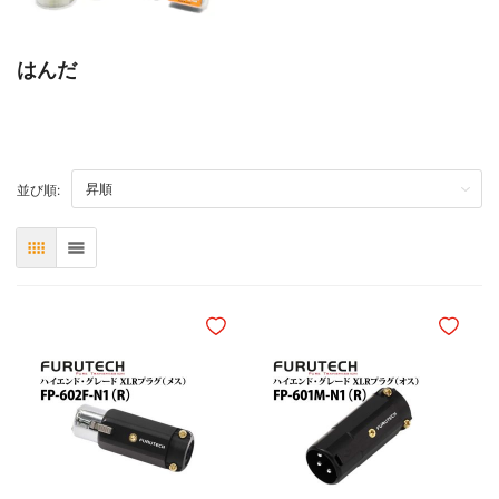
はんだ
TOP
並び順:
表
リスト
ほしいものリストに追加
ほしいも