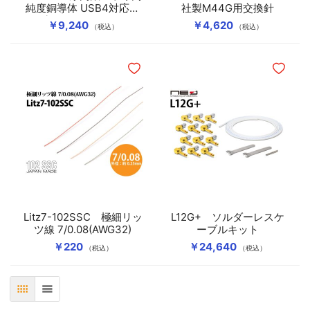
純度銅導体 USB4対応ケ
社製M44G用交換針
ーブル（Type-C to C）
￥9,240
￥4,620
（税込）
（税込）
ほしいものリストに追加
ほしいも
Litz7-102SSC 極細リッ
L12G+ ソルダーレスケ
ツ線 7/0.08(AWG32)
ーブルキット
￥220
￥24,640
（税込）
（税込）
表
リスト