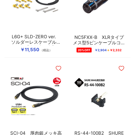
L6G+ SLD-ZERO ver.
NC5FXX-B XLRタイプ
ソルダーレスケーブルキ
メス型5ピンケーブルコネ
ット【直営店限定】
クター（金メッキ）
￥11,550
（税込）
20%OFF
￥2,904
￥2,332
ほしいものリストに追加
ほしいも
SCI-04 厚肉銀メッキ高
RS-44-100B2 SHURE