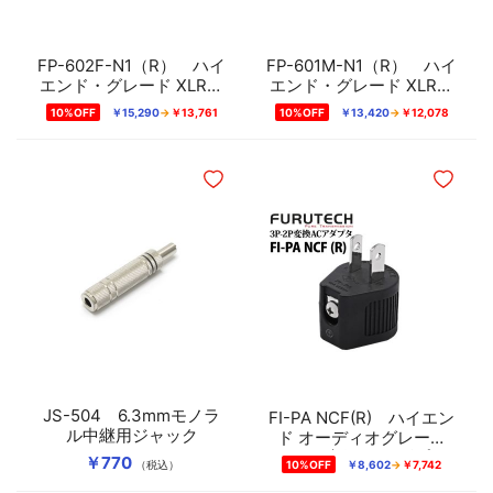
FP-602F-N1（R） ハイ
FP-601M-N1（R） ハイ
エンド・グレード XLRプ
エンド・グレード XLRプ
ラグ （メス・1個）
ラグ（オス・1個）
10%OFF
￥15,290
￥13,761
10%OFF
￥13,420
￥12,078
ほしいものリストに追加
ほしいも
JS-504 6.3mmモノラ
FI-PA NCF(R) ハイエン
ル中継用ジャック
ド オーディオグレード
3P-2P変換ACアダプタ
￥770
（税込）
10%OFF
￥8,602
￥7,742
【ロジウムメッキ】