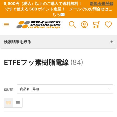
9,900円（税込）以上のご購入で送料無料！　　
新規会員登録
ですぐ使える 500 ポイント進呈！　
メールでのお問合せはこ
ちら✉
FEPフッ素樹脂電線
Minicart
すべての商品
検索結果を絞る
銀メッキ銅導体（SA）
ETFEフッ素樹脂電線
(84)
スズメッキ銅導体（TA）
TOP
並び順:
表
リスト