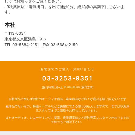
しくは
お知らせ
をご覧ください。
JR秋葉原駅「電気街口」を出て徒歩1分、総武線の高架下にございま
す。
本社
〒113-0034
東京都文京区湯島1-9-6
TEL 03-5684-2151 FAX 03-5684-2150
お電話でのご購入・お問い合わせ
03-3253-9351
[受付時間] 月~土 10:00~18:00 (祝日営業)
自社製品に限らず他社のオーディオ商品、産業商品など様々な商品を取り揃えています
在庫品でないもの、特注ケーブルなどご要望にできる限りお応えしますので、まずは秋葉原
店スタッフまでご連絡をお待ちしております。
またオーディオ、レコーディング、楽器、産業用電線など経験豊富なスタッフがおりますの
で何でもご相談下さい。