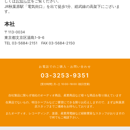
しくは
お知らせ
をご覧ください。
JR秋葉原駅「電気街口」を出て徒歩1分、総武線の高架下にございま
す。
本社
〒113-0034
東京都文京区湯島1-9-6
TEL 03-5684-2151 FAX 03-5684-2150
お電話でのご購入・お問い合わせ
03-3253-9351
[受付時間] 月~土 10:00~18:00 (祝日営業)
自社製品に限らず他社のオーディオ商品、産業商品など様々な商品を取り揃えています
在庫品でないもの、特注ケーブルなどご要望にできる限りお応えしますので、まずは秋葉原
店スタッフまでご連絡をお待ちしております。
またオーディオ、レコーディング、楽器、産業用電線など経験豊富なスタッフがおりますの
で何でもご相談下さい。