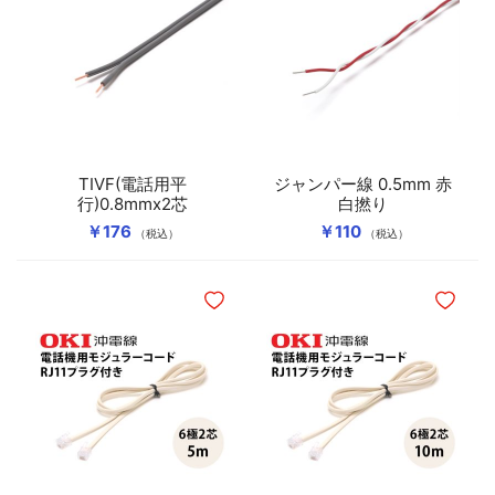
TIVF(電話用平
ジャンパー線 0.5mm 赤
行)0.8mmx2芯
白撚り
￥176
￥110
（税込）
（税込）
ほしいものリストに追加
ほしいも