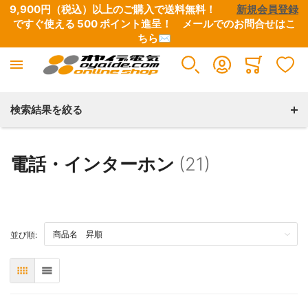
9,900円（税込）以上のご購入で送料無料！　　
新規会員登録
ですぐ使える 500 ポイント進呈！　
メールでのお問合せはこ
ちら✉
Minicart
検索結果を絞る
電話・インターホン
(21)
TOP
並び順:
表
リスト