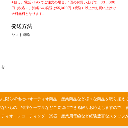
※但し、電話・FAXでご注文の場合、1回のお買い上げで、33，000
円（税込）、沖縄への発送は55,000円（税込）以上のお買い上げで
送料無料となります。
発送方法
ヤマト運輸
りを
品に限らず他社のオーディオ商品、産業商品など様々な商品を取り揃え
でないもの、特注ケーブルなどご要望にできる限りお応えしますので、
ーディオ、レコーディング、楽器、産業用電線など経験豊富なスタッフ