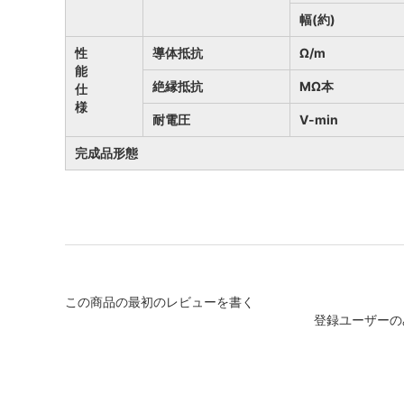
幅(約)
性
導体抵抗
Ω/m
能
絶縁抵抗
MΩ本
仕
様
耐電圧
V-min
完成品形態
この商品の最初のレビューを書く
登録ユーザーの