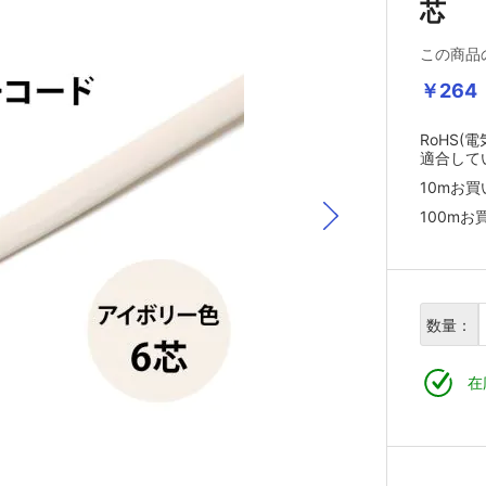
芯
この商品
￥264
RoHS
適合して
10mお
100m
数量：
在