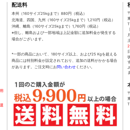
配送料
〒
本州（160サイズ25kgまで）880円（税込）
北海道、四国、九州
（160サイズ25kgまで）
1,210円（税込）
T
沖縄、離島
（160サイズ25kgまで）
1,760円（税込）
※但し、離島および一部地域は上記金額に追加料金が発生する
場合がございます。
*一部の商品において、180サイズ以上、および25 Kgを超える
商品には特別料金が設定されており、追加の送料がかかる場合
があります。
ご
注文時に
お
問い合わせ
ください
。
用
〒
T
お選