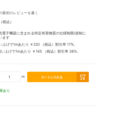
の最初のレビューを書く
（税込）
(電気電子機器に含まれる特定有害物質の仕様制限)規制に
います
買い上げで1mあたり
￥220
（税込）
割引率
17
%。
お買い上げで1mあたり
￥165
（税込）
割引率
38
%。
m
カートに入れる
庫あり