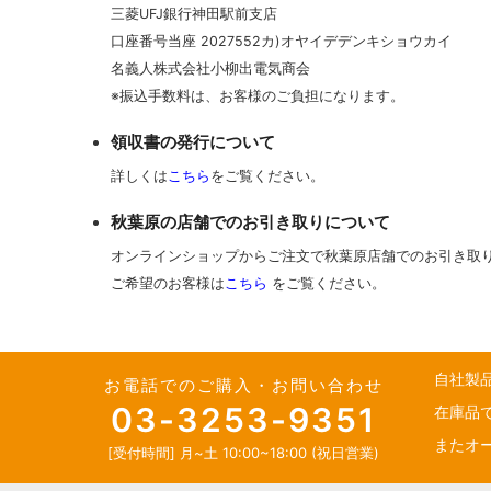
三菱UFJ銀行神田駅前支店
口座番号当座 2027552カ)オヤイデデンキショウカイ
名義人株式会社小柳出電気商会
※振込手数料は、お客様のご負担になります。
領収書の発行について
詳しくは
こちら
をご覧ください。
秋葉原の店舗でのお引き取りについて
オンラインショップからご注文で秋葉原店舗でのお引き取
ご希望のお客様は
こちら
をご覧ください。
自社製
お電話でのご購入・お問い合わせ
03-3253-9351
在庫品
またオ
[受付時間] 月~土 10:00~18:00 (祝日営業)