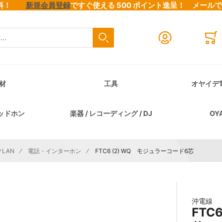
料無料！
新規会員登録
ですぐ使える 500 ポイント進呈！
メール
検索
Close search
Mini
材
工具
オヤイデ
ッドホン
楽器 / レコーディング / DJ
OY
LAN
電話・インターホン
FTC6 (2) WQ モジュラーコード6芯
沖電線
FTC