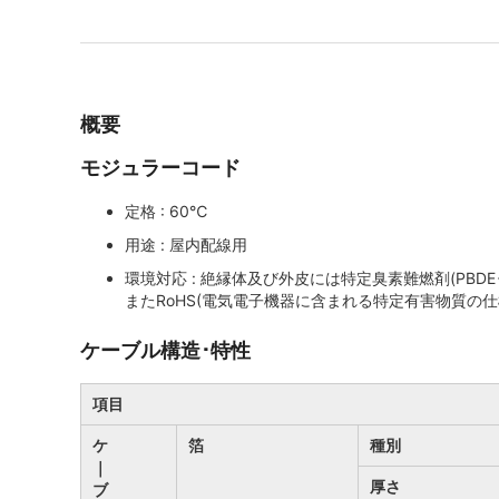
概要
モジュラーコード
定格 : 60℃
用途 : 屋内配線用
環境対応 : 絶縁体及び外皮には特定臭素難燃剤(PBDE･
またRoHS(電気電子機器に含まれる特定有害物質の
ケーブル構造･特性
項目
ケ
箔
種別
｜
厚さ
ブ