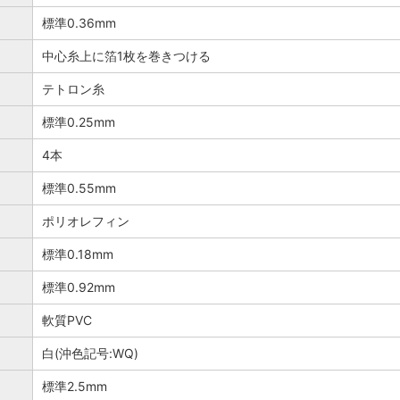
標準0.36mm
中心糸上に箔1枚を巻きつける
テトロン糸
標準0.25mm
4本
標準0.55mm
ポリオレフィン
標準0.18mm
標準0.92mm
軟質PVC
白(沖色記号:WQ)
標準2.5mm