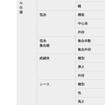
ル
幅
仕
様
箔糸
構造
中心糸
外径
箔糸
集合本数
集合撚
集合外径
絶縁体
種別
厚さ
外径
シース
種別
色
高さ