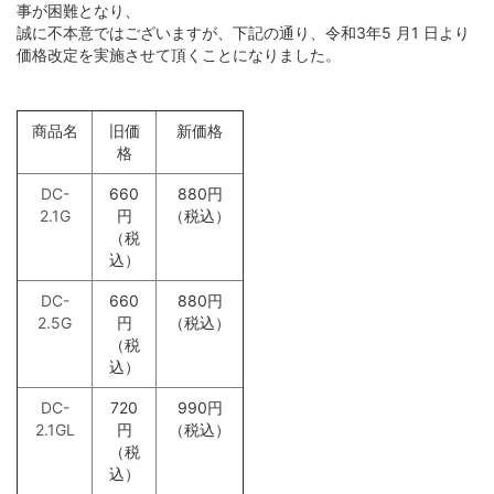
事が困難となり、
誠に不本意ではございますが、下記の通り、令和3年5 月1 日より
価格改定を実施させて頂くことになりました。
キャブタイヤ・丸形・平行形ケーブル
シート・紐
ホットボンド・グルーガン
店舗オリジナル配線材
映像ケーブル
アクセサリー
DJ用ケーブル
壁コンセント/コンセントプレート
インターコネクトケーブル（RCA）
シールド・ロボットケーブル
スイッチ・電気設備
ヒートガン･シュリンク関連
自作セット商品
グランドボックス（仮想アース装置）
オヤイデ店舗限定オリジナルリケーブル
DTM・レコーディング向け
スピーカーケーブル
インターコネクトケーブル（XLR）
商品名
旧価
新価格
格
DC-
660
880円
高周波同軸ケーブル・コネクター
EMC・ノイズ対策製品
テスター・その他工具
楽器用ケーブル・その他商品
アナログ･レコードアクセサリー
SONG'S-AUDIO
インターコネクトケーブル(RCA)
スピーカーケーブル切り売り
インターコネクトケーブル（1/4インチフォーン）
2.1G
円
（税込）
（税
込）
消防・通信計装・電話・USB・ネットワークLAN
プラスチックボビン
インシュレーター・スパイク・スタビライザー
インターコネクトケーブル(XLR)
インターコネクトケーブル（RCA）
切り売りケーブル
DC-
660
880円
2.5G
円
（税込）
（税
屋内配線・電力ケーブル
ケミカル製品
シート・テープ
インターコネクトケーブル（1/4インチフォーン）
インターコネクトケーブル（XLR）
各種コネクター
込）
DC-
720
990円
2.1GL
円
（税込）
カールコード
電設資材 特価処分品
各種コネクター類
デジタル＆クロックケーブル
インターコネクトケーブル切り売り
ケーブルアクセサリー
（税
込）