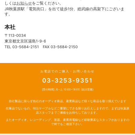
しくは
お知らせ
をご覧ください。
JR秋葉原駅「電気街口」を出て徒歩1分、総武線の高架下にございま
す。
本社
〒113-0034
東京都文京区湯島1-9-6
TEL 03-5684-2151 FAX 03-5684-2150
お電話でのご購入・お問い合わせ
03-3253-9351
[受付時間] 月~土 10:00~18:00 (祝日営業)
自社製品に限らず他社のオーディオ商品、産業商品など様々な商品を取り揃えています
在庫品でないもの、特注ケーブルなどご要望にできる限りお応えしますので、まずは秋葉原
店スタッフまでご連絡をお待ちしております。
またオーディオ、レコーディング、楽器、産業用電線など経験豊富なスタッフがおりますの
で何でもご相談下さい。