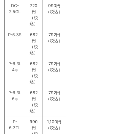
リボン・ツイスト・フラットケーブル
各種配線材
各種コネクター
デジタルケーブル
DC-
720
990円
2.5GL
円
（税込）
（税
込）
平編銅線
各種チューブ
切り売りケーブル
デジタルケーブル切り売り
P-6.3S
682
792円
円
（税込）
マグネットワイヤー
クリーナー・メンテナンス
はんだ
アナログフォノケーブル
（税
込）
P-6.3L
682
792円
プラグ付きケーブル
はんだ・工具
アナログアクセサリー
4φ
円
（税込）
（税
込）
その他特殊電線
オーディオ機器配線
P-6.3L
682
792円
6φ
円
（税込）
（税
産業電線 特価処分品
ヘッドホン・イヤホンリケーブル
込）
P-
990
1,100円
6.3TL
円
（税込）
ヘッドホン・イヤホンリケーブル切り売り
（税