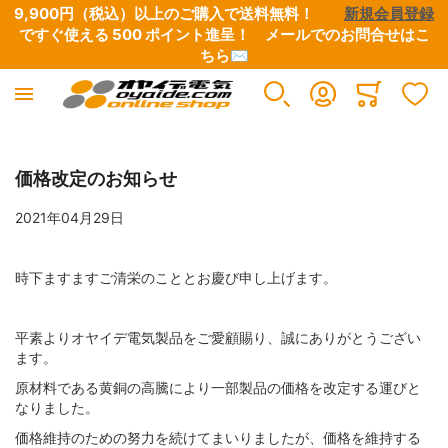
9,900円（税込）以上のご購入で送料無料！　　
新規会員登録
ですぐ使える 500 ポイント進呈！　
メールでのお問合せはこ
ちら✉
産業電線
電設資材
工具
オヤイデ電気 直営店限定
アウトレット/特別商品
オーディオ / 映像
イヤホン/ヘッドホン
楽器 / レコーディング / DJ
OYAIDE 製品
NEO BY OYAIDE
Minicart
すべての商品
すべての商品
すべての商品
すべての商品
すべての商品
すべての商品
すべての商品
すべての商品
すべての商品
すべての商品
価格改定のお知らせ
2021年04月29日
極細リード線・小型ボビン巻き
端子類
圧着工具
オヤイデ店舗限定リケーブル
CD / DVD / 書籍
電源ケーブル・タップ・関連パーツ
ヘッドホン・イヤホンリケーブル
電源タップ
電源ケーブル
電源・DCケーブル
時下ますますご清栄のこととお慶び申し上げます。
電気・電子用 単芯電線
チューブ・スリーブ
ワイヤーストリッパー
店舗オリジナル電源タップ
B級品・特価品
インターコネクトケーブル
自作用各種プラグ・コネクター
電源・DCケーブル
電源ケーブル切り売り
楽器向けケーブル
平素よりオヤイデ電気製品をご愛顧賜り、誠にありがとうござい
ます。
UL/CSA規格電線
テープ
ハサミ・ニッパー
店舗オリジナル電源ケーブル
マグネットワイヤー余剰品
スピーカーケーブル
自作用切り売りケーブル・チューブ
電源ケーブル切り売り
電源タップ（シャーシ、電源用アクセサリー）
DJ用ケーブル
原材料である黄銅の高騰により一部製品の価格を改定する運びと
なりました。
高圧電線
ケーブルアクセサリー・結束材
はんだ・はんだこて関連
店舗オリジナルプラグ・コネクター
ETFE余剰品
デジタルケーブル
接続ケーブル
楽器用ケーブル
電源プラグ&IECコネクター
DTM・レコーディング向け
価格維持のための努力を続けてまいりましたが、価格を維持する