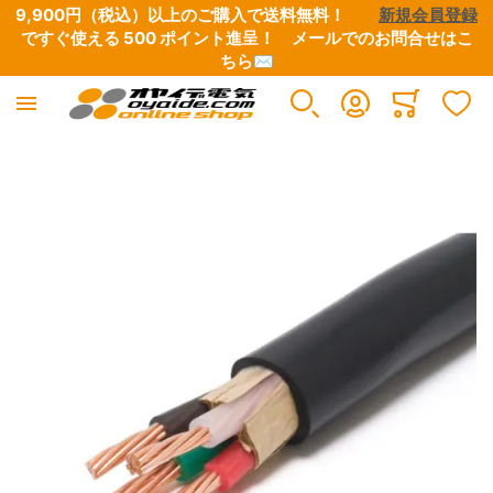
9,900円（税込）以上のご購入で送料無料！　　
新規会員登録
ですぐ使える 500 ポイント進呈！　
メールでのお問合せはこ
ちら✉
電気・電子用 単芯電線
UL/CSA規格電線
キャブタイヤ・丸形・平行形ケーブル
シールド・ロボットケーブル
高周波同軸ケーブル・コネクター
消防・通信計装・電話・USB・ネットワークLAN
カールコード
リボン・ツイスト・フラットケーブル
平編銅線
マグネットワイヤー
プラグ付きケーブル
Minicart
すべての商品
すべての商品
すべての商品
すべての商品
すべての商品
すべての商品
すべての商品
すべての商品
すべての商品
すべての商品
すべての商品
イメージギャラリーの最後に移動する
ビニール電線
UL1007 300V耐圧
300Vビニールキャブタイヤ（VCTF）
超柔軟・極細シールドケーブル
C型・75Ω
ネットワークLAN
0.3SQ以下
フラットケーブル
平編銅線
UEW（ポリウレタン銅線）
電源ケーブル
架橋ポリエチレン電線（BX-S）
UL1015 600V耐圧
600Vビニールキャブタイヤ（VCT）
一般ビニールシールドケーブル（MVVS・VSVC）
D型・50Ω
USBケーブル
0.3SQ～0.5SQ
リボンコード
スズメッキ平編銅線
PEW（ポリエステル銅線）
LANケーブル
シリコンゴム電線（RSCB）
UL3239 高圧電線
軟質ビニールキャブタイヤ（S-VCTF・S-VCT・S-
軟質ビニールシールドケーブル（S-MVVS・S-VSVC）
RG型（MIL規格）
電話・インターホン
0.75SQ～2.0SQ
接着加工（受注製作）
絶縁シース付き平編銅線
AIW（ポリアミドイミド銅線）
カメラケーブル
VVC）
FEPフッ素樹脂電線
UL規格ケーブル
ツイストペアシールドケーブル
セミリジッドケーブル
計装・構内用ケーブル
2芯～4芯
ツイストコード
カーボンリード線
AC（電気用裸軟銅線）
電話機用モジュラーケーブル