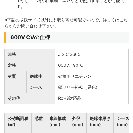
すから、工場や駐車場、屋外などで使用することが可能で
す。
※下記の取扱サイズ以外にも取り寄せ可能ですので、詳しくは
こち
らから
お問い合わせ下さい。
600V CVの仕様
規格
JIS C 3605
定格
600V／90℃
材質
絶縁体
架橋ポリエチレン
シース
鉛フリーPVC（黒色）
その他
RoHS対応品
公称断面積
芯数
素線構成
外径
絶縁体厚さ
シース
(㎟)
(mm)
(mm)
(mm)
(mm)