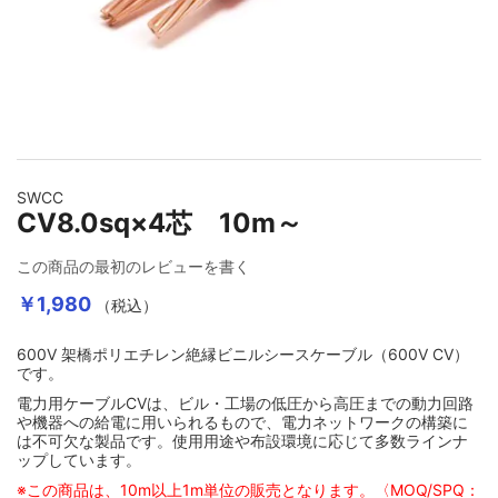
小判形ビニールキャブタイヤ（VCTFK）
ETFEフッ素樹脂電線
その他スタイルナンバー
複合・マルチケーブル
フィーダー・複合・その他特殊同軸ケーブル
消防用電線
6芯～16芯
2芯撚り加工（受注製作）
TA（スズメッキ銅線）
同軸ケーブル
ゴムキャブタイヤ（CT）
シリコンゴム絶縁ガラス編組電線
トレイ・シリアル通信・リスティング・CCDカメラ
コネクター
シールド付き
3芯撚り加工（受注製作）
HLD-FSS（はんだメッキ線）
SDIケーブル
細物多芯ケーブル
イメージギャラリーの最初に移動する
SWCC
その他単芯電線
耐屈曲・ロボットケーブル
コネクター付き同軸ケーブル
電源用カールコード
リッツ線・繊維被覆電線
10BASE2ケーブル
CV8.0sq×4芯 10m～
機能性付き丸形ケーブル（UL規格・耐油性・耐震型
ETC…）
この商品の最初のレビューを書く
その他特殊シールドケーブル
マンガニン線（抵抗線）
￥1,980
（税込）
平行コード（VFF）
600V 架橋ポリエチレン絶縁ビニルシースケーブル（600V CV）
TEX-E（3層絶縁電線）
です。
電力用ケーブルCVは、ビル・工場の低圧から高圧までの動力回路
照明用コード
や機器への給電に用いられるもので、電力ネットワークの構築に
ワニス・皮膜剥離溶剤
は不可欠な製品です。使用用途や布設環境に応じて多数ラインナ
ップしています。
※この商品は、10m以上1m単位の販売となります。〈MOQ/SPQ：