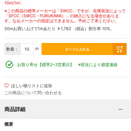
10m/1m〉
マグネットワイヤー余剰品
※この商品の標準メーカーは「SWCC」ですが、在庫状況によって
「
SFCC
（
SWCC
・
FURUKAWA
）」の納入になる場合がありま
す。なおメーカーの指定はできません。予めご了承ください。
50mお買い上げで1mあたり
￥1,782
（税込）
割引率
10
%。
m
数量：
カートに入れる
お取り寄せ【標準2~3営業日】 ※状況により都度連絡
ほしい物リストに追加
この商品について問い合わせる
商品詳細
概要