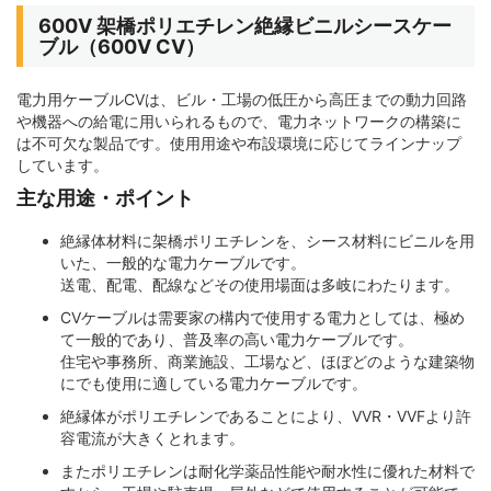
600V 架橋ポリエチレン絶縁ビニルシースケー
ブル（600V CV）
電力用ケーブルCVは、ビル・工場の低圧から高圧までの動力回路
や機器への給電に用いられるもので、電力ネットワークの構築に
は不可欠な製品です。使用用途や布設環境に応じてラインナップ
しています。
主な用途・ポイント
絶縁体材料に架橋ポリエチレンを、シース材料にビニルを用
いた、一般的な電力ケーブルです。
送電、配電、配線などその使用場面は多岐にわたります。
CVケーブルは需要家の構内で使用する電力としては、極め
て一般的であり、普及率の高い電力ケーブルです。
住宅や事務所、商業施設、工場など、ほぼどのような建築物
にでも使用に適している電力ケーブルです。
絶縁体がポリエチレンであることにより、VVR・VVFより許
容電流が大きくとれます。
またポリエチレンは耐化学薬品性能や耐水性に優れた材料で