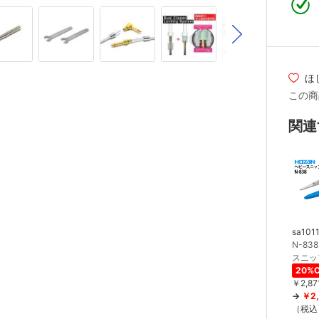
ほ
この商
関連
sa101
N-83
スニッ
20%O
￥2,87
￥2,
（税込