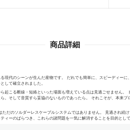
商品詳細
る現代のシーンが生んだ産物です。 だれでも簡単に、スピーディーに
ーとして確立されました。
ら起こる断線・短絡といった場面も増えている点は見過ごせません。 
ら。そして音質すら妥協のないものであったら。 それこそが、本来プ
れはただのソルダーレスケーブルシステムではありません。 見過され続
ばらつき、これらの諸問題を一気に解消することを目的として、”NEO Sol