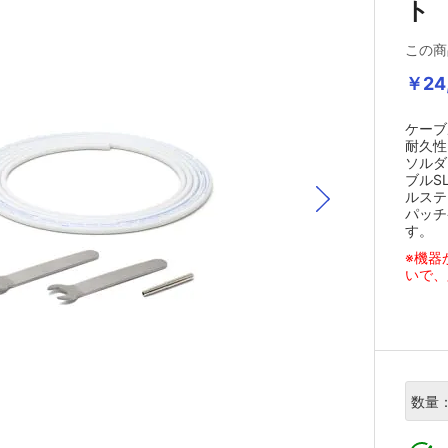
ト
この商
￥24
ケーブ
耐久性
ソルダ
ブルSL
ルステ
パッチ
す。
※機器
いで、
数量