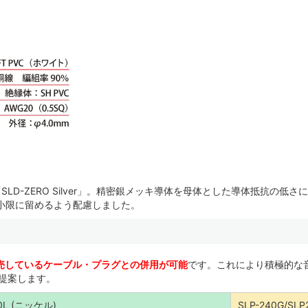
-ZERO Silver」。精密銀メッキ導体を母体とした導体抵抗の低さ
最小限に留めるよう配慮しました。
売しているケーブル・プラグとの併用が可能
です。これにより積極的な音
ご提案します。
40L (ニッケル)
SLP-240G/SLP