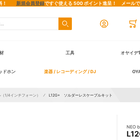
料無料！
新規会員登録
ですぐ使える 500 ポイント進呈！
メール
検索
Close search
Mini
材
工具
オヤイデ
ッドホン
楽器 / レコーディング / DJ
OY
（1/4インチフォーン）
L12G+ ソルダーレスケーブルキット
NEO 
L