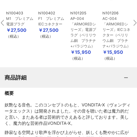
hi100403
hi100402
hi101205
hi101206
h
M1 プレミアム
F1 プレミアム
AP-004
AC-004
電源プラグ
IECコネクター
「ARMOREDシ
「ARMOREDシ
ネ
￥27,500
￥27,500
リーズ」電源プ
リーズ」IECコネ
ラグ（ベリリウ
クター（ベリリ
（税込）
（税込）
ム銅 プラチナ
ウム銅 プラチ
+パラジウム）
ナ+パラジウム）
￥15,950
￥15,950
（税込）
（税込）
商品詳細
概要
妖艶なる音色。このコンセプトのもと、VONDITA-X（ヴォンディ
ータエックス）は開発されました。その音を聴いた者は魔力的だ
と言い、またある者は芸術的でさえあると評しております。美し
く、魔力的な芸術作品VONDITA-X。
静寂なる空間より歌声を浮かび上がらせ、妖しくも艶やかに広が