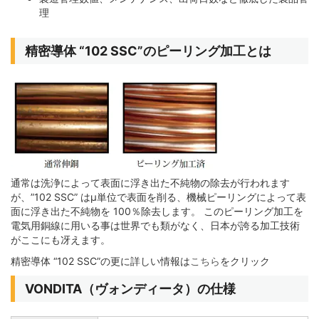
理
精密導体 “102 SSC”のピーリング加工とは
通常は洗浄によって表面に浮き出た不純物の除去が行われます
が、”102 SSC” はμ単位で表面を削る、機械ピーリングによって表
面に浮き出た不純物を 100％除去します。 このピーリング加工を
電気用銅線に用いる事は世界でも類がなく、日本が誇る加工技術
がここにも冴えます。
精密導体 “102 SSC”の更に詳しい情報は
こちら
をクリック
VONDITA（ヴォンディータ）の仕様