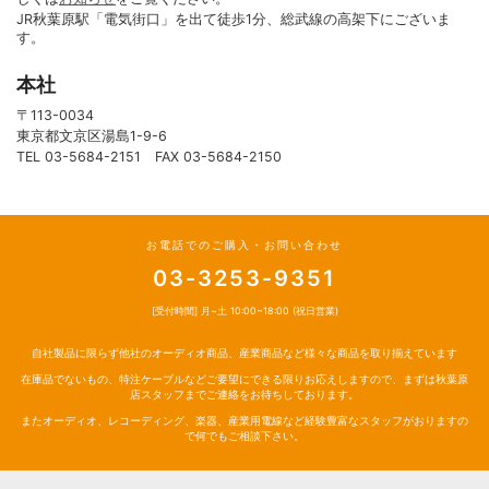
JR秋葉原駅「電気街口」を出て徒歩1分、総武線の高架下にございま
す。
本社
〒113-0034
東京都文京区湯島1-9-6
TEL 03-5684-2151 FAX 03-5684-2150
お電話でのご購入・お問い合わせ
03-3253-9351
[受付時間] 月~土 10:00~18:00 (祝日営業)
自社製品に限らず他社のオーディオ商品、産業商品など様々な商品を取り揃えています
在庫品でないもの、特注ケーブルなどご要望にできる限りお応えしますので、まずは秋葉原
店スタッフまでご連絡をお待ちしております。
またオーディオ、レコーディング、楽器、産業用電線など経験豊富なスタッフがおりますの
で何でもご相談下さい。