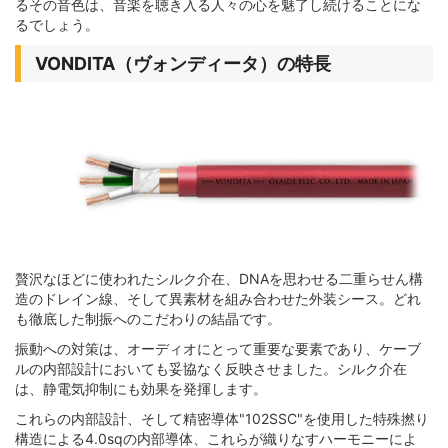
るその音色は、音楽を聴き入る人々の心を魅了し続けることにな
るでしょう。
VONDITA（ヴォンディータ）の特長
贅沢なほどに使われたシルク介在、DNAを思わせる二重らせん構
造のドレイン線、そして異素材を組み合わせた外装シース。どれ
も徹底した制振へのこだわりの結晶です。
振動への対策は、オーディオにとって重要な要素であり、ケーブ
ルの内部設計においても妥協なく反映させました。シルク介在
は、静電気抑制にも効果を発揮します。
これらの内部設計、そして精密導体"102SSC"を使用した特殊撚り
構造による4.0sqの内部導体、これらが織りなすハーモニーによ