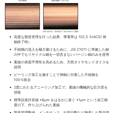
高度な製造管理を行った結果、導電率は 102.3 ％IACS( 伸
銅終了時）
不純物の混入を極力避けるために、JIS C1011 に準拠した銅
の中でもリサイクル銅を一切含まないバージン銅のみを使用
素線の表面平滑性を高めるため、天然ダイヤモンドダイスを
採用
ピーリング加工を施すことで伸銅に付着した不純物を
100％除去
2度にわたるアニーリング加工で、素線の機械的な応力歪を
排除
標準誤差許容値 ±8μm をはるかに凌ぐ ±1μm という加工精
度の下、作り上げられた素線
製造管理数値、メンテナンス、出荷日数など徹底した製品管