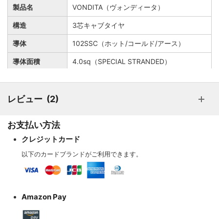
製品名
VONDITA（ヴォンディータ）
構造
3芯キャブタイヤ
導体
102SSC（ホット/コールド/アース）
導体面積
4.0sq（SPECIAL STRANDED）
シールド
銅箔テープ
絶縁体
高分子ポリオレフィン
レビュー
2
外装シース
PVC+ポリオレフィン
お支払い方法
ケーブル外径
13.0mm
クレジットカード
定格
300V/20A ＜PS＞E認証品
以下のカードブランドがご利用できます。
Amazon Pay