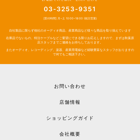
03-3253-9351
[受付時間] 月~土 10:00~18:00 (祝日営業)
自社製品に限らず他社のオーディオ商品、産業商品など様々な商品を取り揃えています
在庫品でないもの、特注ケーブルなどご要望にできる限りお応えしますので、まずは秋葉原
店スタッフまでご連絡をお待ちしております。
またオーディオ、レコーディング、楽器、産業用電線など経験豊富なスタッフがおりますの
で何でもご相談下さい。
お問い合わせ
店舗情報
ショッピングガイド
会社概要