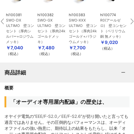
hi100381
hi100382
hi100383
hi100774
h
)
SWO-DX
SWO-GX
SWO-XXX
R0(アールゼ
ULTIMO 壁コン
ULTIMO 壁コン
ULTIMO 壁コン
ロ) 壁コンセン
セント（厚肉シ
セント（厚肉24k
セント（厚肉24k
ト（ベリリウム
ジ
ルバー+ロジウム
ゴールドメッ
ゴールド+パラジ
銅 無メッキ）
メッキ）
キ）
ウムメッキ）
￥9,020
￥7,040
￥7,480
￥7,700
（税込）
（税込）
（税込）
（税込）
商品詳細
概要
「オーディオ専用屋内配線」の歴史は、
オヤイデ電気の”
EEE/F-S2.0
／
EE/F-S2.6
”が切り開いたと言っても
過言ではありません。その圧倒的なパフォーマンスは、オーディ
オファイルの強い熱意に、期待以上の結果をもたらし、以来「オ