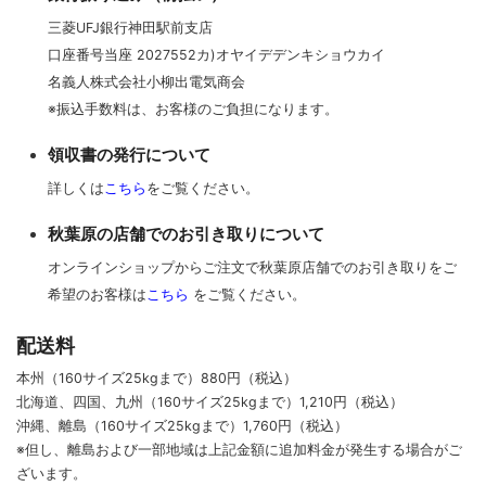
三菱UFJ銀行神田駅前支店
口座番号当座 2027552カ)オヤイデデンキショウカイ
名義人株式会社小柳出電気商会
※振込手数料は、お客様のご負担になります。
領収書の発行について
詳しくは
こちら
をご覧ください。
秋葉原の店舗でのお引き取りについて
オンラインショップからご注文で秋葉原店舗でのお引き取りをご
希望のお客様は
こちら
をご覧ください。
配送料
本州（160サイズ25kgまで）880円（税込）
北海道、四国、九州
（160サイズ25kgまで）
1,210円（税込）
沖縄、離島
（160サイズ25kgまで）
1,760円（税込）
※但し、離島および一部地域は上記金額に追加料金が発生する場合がご
ざいます。