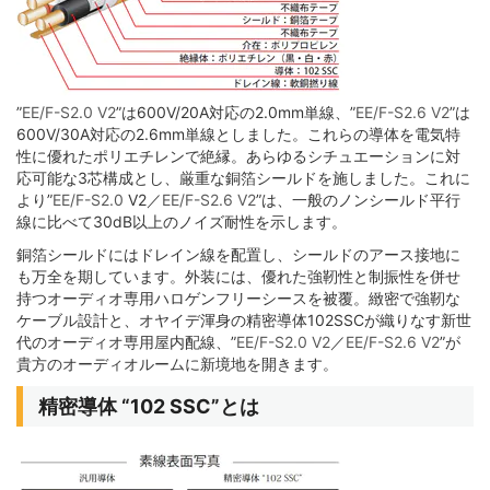
”
EE/F-S2.0 V2
”は600V/20A対応の2.0mm単線、”
EE/F-S2.6 V2
”は
600V/30A対応の2.6mm単線としました。これらの導体を電気特
性に優れたポリエチレンで絶縁。あらゆるシチュエーションに対
応可能な3芯構成とし、厳重な銅箔シールドを施しました。これに
より”
EE/F-S2.0
V2／
EE/F-S2.6 V2
”は、一般のノンシールド平行
線に比べて30dB以上のノイズ耐性を示します。
銅箔シールドにはドレイン線を配置し、シールドのアース接地に
も万全を期しています。外装には、優れた強靭性と制振性を併せ
持つオーディオ専用ハロゲンフリーシースを被覆。緻密で強靭な
ケーブル設計と、オヤイデ渾身の精密導体102SSCが織りなす新世
代のオーディオ専用屋内配線、”
EE/F-S2.0 V2
／
EE/F-S2.6 V2
”が
貴方のオーディオルームに新境地を開きます。
精密導体 “102 SSC”とは