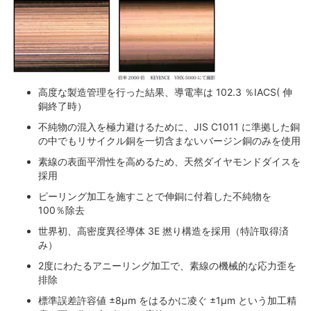
高度な製造管理を行った結果、導電率は 102.3 ％IACS( 伸
銅終了時）
不純物の混入を極力避けるために、JIS C1011 に準拠した銅
の中でもリサイクル銅を一切含まないバージン銅のみを使用
素線の表面平滑性を高めるため、天然ダイヤモンドダイスを
採用
ピーリング加工を施すことで伸銅に付着した不純物を
100％除去
世界初、高密度異径導体 3E 撚り構造を採用（特許取得済
み）
2度にわたるアニーリング加工で、素線の機械的な応力歪を
排除
標準誤差許容値 ±8μm をはるかに凌ぐ ±1μm という加工精