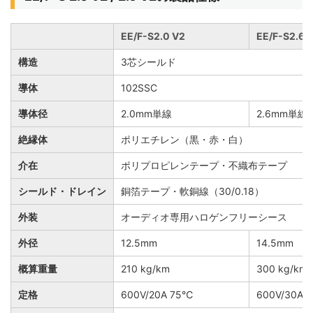
EE/F-S2.0 V2
EE/F-S2.6 
構造
3芯シールド
導体
102SSC
導体径
2.0mm単線
2.6mm単線
絶縁体
ポリエチレン（黒・赤・白）
介在
ポリプロピレンテープ・不織布テープ
シールド・ドレイン
銅箔テープ・軟銅線（30/0.18）
外装
オーディオ専用ハロゲンフリーシース
外径
12.5mm
14.5mm
概算重量
210 kg/km
300 kg/km
定格
600V/20A 75℃
600V/30A 