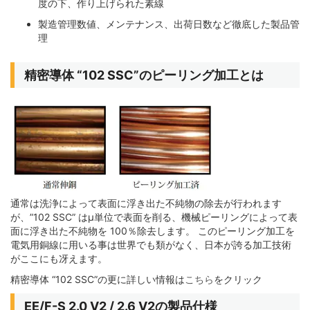
度の下、作り上げられた素線
製造管理数値、メンテナンス、出荷日数など徹底した製品管
理
精密導体 “102 SSC”のピーリング加工とは
通常は洗浄によって表面に浮き出た不純物の除去が行われます
が、”102 SSC” はμ単位で表面を削る、機械ピーリングによって表
面に浮き出た不純物を 100％除去します。 このピーリング加工を
電気用銅線に用いる事は世界でも類がなく、日本が誇る加工技術
がここにも冴えます。
精密導体 “102 SSC”の更に詳しい情報は
こちら
をクリック
EE/F-S 2.0 V2 / 2.6 V2の製品仕様