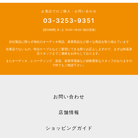
お電話でのご購入・お問い合わせ
03-3253-9351
[受付時間] 月~土 10:00~18:00 (祝日営業)
自社製品に限らず他社のオーディオ商品、産業商品など様々な商品を取り揃えています
在庫品でないもの、特注ケーブルなどご要望にできる限りお応えしますので、まずは秋葉原
店スタッフまでご連絡をお待ちしております。
またオーディオ、レコーディング、楽器、産業用電線など経験豊富なスタッフがおりますの
で何でもご相談下さい。
お問い合わせ
店舗情報
ショッピングガイド