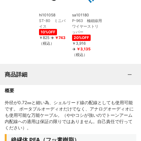
hi101058
sa101180
ST-80 ミニバ
P-963 極細線用
イス
ワイヤーストリ
10%OFF
ッパー
￥825
￥743
20%OFF
（税込）
￥3,916
￥3,135
（税込）
商品詳細
概要
外径が0.72㎜と細い為、シェルリード線の配線としても使用可能
です。 ポータブルオーディオだけでなく、アナログオーディオに
も使用可能な万能ケーブル。（ややコシが強いのでトーンアーム
内配線への適用は保証の限りではありません。自己責任で行って
ください）。
絶縁体 PFA（フッ素樹脂）