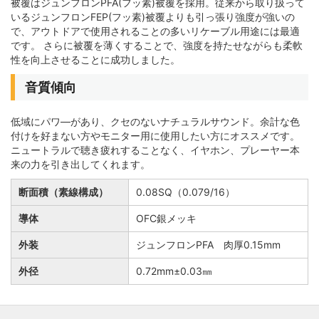
被覆はジュンフロンPFA(フッ素)被覆を採用。従来から取り扱って
いるジュンフロンFEP(フッ素)被覆よりも引っ張り強度が強いの
で、アウトドアで使用されることの多いリケーブル用途には最適
です。 さらに被覆を薄くすることで、強度を持たせながらも柔軟
性を向上させることに成功しました。
音質傾向
低域にパワ―があり、クセのないナチュラルサウンド。余計な色
付けを好まない方やモニター用に使用したい方にオススメです。
ニュートラルで聴き疲れすることなく、イヤホン、プレーヤー本
来の力を引き出してくれます。
断面積（素線構成）
0.08SQ（0.079/16）
導体
OFC銀メッキ
外装
ジュンフロンPFA 肉厚0.15mm
外径
0.72mm±0.03㎜