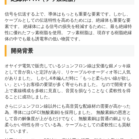
信号を伝送する上で、導体はもっとも重要な要素です。しかし、
ケーブルとしての伝送特性を高めるためには、絶縁体も重要な要
素です。 絶縁体による信号の損失を軽減するために、最も絶縁特
性に優れたフッ素樹脂を使用。 フッ素樹脂は、現存する樹脂絶縁
体の中でも最も誘電率の低い物質です。
開発背景
オヤイデ電気で販売しているジュンフロン線は安価な銀メッキ線
として音が良いと定評があり、リケーブルやオーディオ等に人気
がありました。 しかし4本編んだ時に「もっと柔らかい線が欲し
い」というお客様の要望が多く寄せられました。 なので開発する
上で素線構成を多岐に見直し、音質を損なうことなく柔軟性を得
ることに成功しました。
さらにジュンフロン線以外にも高音質な配線材の需要が高かった
為、導体にはOFC(無酸素銅)を採用しました。 無酸素銅の恩恵と
して音の解像度が上がるだけでなく、無酸素銅は普通の銅よりも
柔らかい特性を持っている為、ケーブルとしての柔軟性にも貢献
しています。