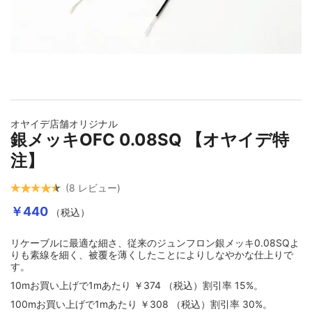
壁コンセント
USBケーブル
Yラグ・バナナプラグ
コンセントプレート・ベース
デジタルケーブル切り売り
6.3MMフォーンプラグ
イメージギャラリーの最初に移動する
オヤイデ店舗オリジナル
機器取付用IECインレット
4.4MM・3.5MM・2.5MMコネクター
銀メッキOFC 0.08SQ 【オヤイデ特
注】
各種レセプタクル
8
レビュー
￥440
（税込）
変換アダプター
リケーブルに最適な細さ、従来のジュンフロン銀メッキ0.08SQよ
りも素線を細く、被覆を薄くしたことによりしなやかな仕上りで
す。
DCプラグ・その他
10mお買い上げで1mあたり
￥374
（税込）
割引率
15
%。
100mお買い上げで1mあたり
￥308
（税込）
割引率
30
%。