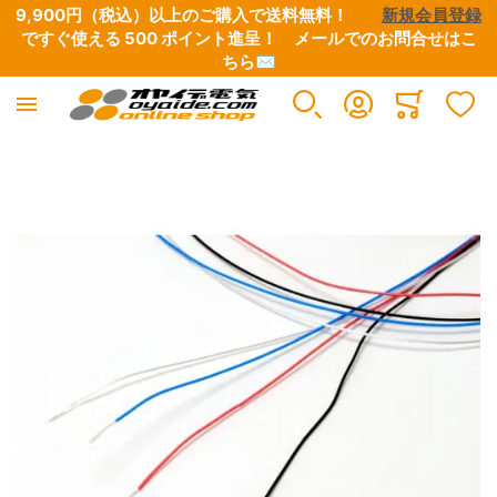
9,900円（税込）以上のご購入で送料無料！　　
新規会員登録
ですぐ使える 500 ポイント進呈！　
メールでのお問合せはこ
ちら✉
電源ケーブル・タップ・関連パーツ
インターコネクトケーブル
スピーカーケーブル
デジタルケーブル
映像ケーブル
グランドボックス（仮想アース装置）
アナログ･レコードアクセサリー
シート・テープ
各種コネクター類
各種配線材
各種チューブ
はんだ・工具
Minicart
すべての商品
すべての商品
すべての商品
すべての商品
すべての商品
すべての商品
すべての商品
すべての商品
すべての商品
すべての商品
すべての商品
すべての商品
イメージギャラリーの最後に移動する
電源ケーブル
RCAケーブル
コネクター付きケーブル
BNCケーブル
映像用ケーブル・同軸ケーブル
グランドボックス
フォノ5PINソケット・シェルチップ・シェルリード線
絶縁用テープ
電源プラグ・コネクター
純銀線
熱収縮チューブ
はんだ
電源タップ
XLRケーブル
切り売りケーブル
RCAケーブル
各種コネクター
アースケーブル
カートリッジ・ヘッドシェル
EMI用テープ・シート
RCAコネクター
単線
絶縁用チューブ
はんだこて・フラックス・半田関連工具
自作用ケーブル・BOX
インターコネクトケーブル切り売り
Yラグ・バナナプラグ・その他コネクター
XLRケーブル
HDMI
フォノケーブル
XLRコネクター
撚り線
外装用チューブ
工具類
電源プラグ・コネクター
Yケーブル・分岐ケーブル
LAN ケーブル
アクセサリー・クリーナー
BNCコネクター
シールド線
シールド用チューブ
ヒーティングガン・ホットボンド・シュリンク製品