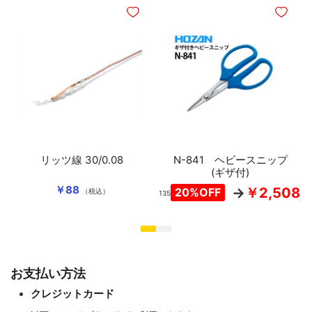
ほしいものリストに追加
ほしいも
リッツ線 30/0.08
N-841 ヘビースニップ
(ギザ付)
￥88
￥2,508
（
20%OFF
（税込）
￥3,135
込
お支払い方法
クレジットカード