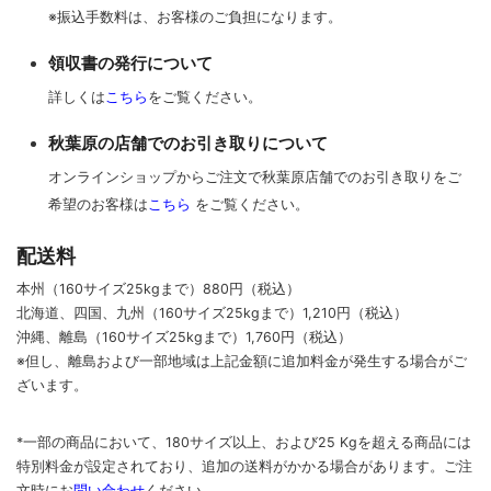
※振込手数料は、お客様のご負担になります。
領収書の発行について
詳しくは
こちら
をご覧ください。
秋葉原の店舗でのお引き取りについて
オンラインショップからご注文で秋葉原店舗でのお引き取りをご
希望のお客様は
こちら
をご覧ください。
配送料
本州（160サイズ25kgまで）880円（税込）
北海道、四国、九州
（160サイズ25kgまで）
1,210円（税込）
沖縄、離島
（160サイズ25kgまで）
1,760円（税込）
※但し、離島および一部地域は上記金額に追加料金が発生する場合がご
ざいます。
*一部の商品において、180サイズ以上、および25 Kgを超える商品には
特別料金が設定されており、追加の送料がかかる場合があります。
ご
注
文時に
お
問い合わせ
ください
。