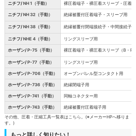
ニチフ/
NH 1（手動）
裸圧着端子・裸圧着スリーブ・圧着銅
ニチフ/
NH 32（手動）
絶縁被覆付圧着端子・スリーブ用
ニチフ/
NH 38（手動）
絶縁被覆付閉端接続子・中間接続子用
ニチフ/
NHE 4（手動）
リングスリーブ用
ホーザン/
P-75（手動）
裸圧着端子・裸圧着スリーブ（B・P
ホーザン/
P-77（手動）
リングスリーブ用
ホーザン/
P-706（手動）
オープンバレル型コンタクト用
ホーザン/
P-736（手動）
絶縁閉端子用
ホーザン/
P-741（手動）
同軸コネクター用
ホーザン/
P-743（手動）
絶縁被覆付圧着端子用
その他、圧着・圧縮工具一覧表は
こちら
。(※メーカーHPへ移りま
す。)
もっと詳しく知りたい！