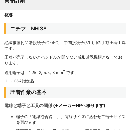
商品詳細
概要
ニチフ NH 38
絶縁被覆付閉端接続子(
CE
/EC)・中間接続子(MP)用の手動圧着工具
です。
圧着が完了しないとハンドルが開かない成形確認機構となってお
ります。
2
適用端子は、1.25, 2, 5.5, 8 mm
です。
UL・CSA指定品
圧着作業の基本
電線と端子と工具の関係
(※メーカーHPへ移ります)
端子の「電線抱合範囲」。電線サイズにあわせて端子サイズ
を選びます。