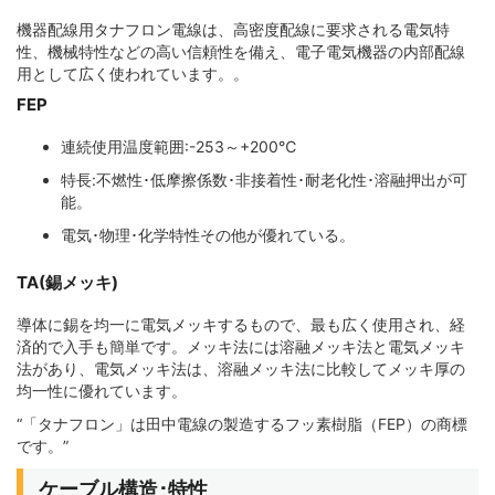
その他アクセサリー
機器配線用タナフロン電線は、高密度配線に要求される電気特
性、機械特性などの高い信頼性を備え、電子電気機器の内部配線
用として広く使われています。。
FEP
連続使用温度範囲:-253～+200℃
特長:不燃性･低摩擦係数･非接着性･耐老化性･溶融押出が可
能。
電気･物理･化学特性その他が優れている。
TA(錫メッキ)
導体に錫を均一に電気メッキするもので、最も広く使用され、経
済的で入手も簡単です。メッキ法には溶融メッキ法と電気メッキ
法があり、電気メッキ法は、溶融メッキ法に比較してメッキ厚の
均一性に優れています。
“「タナフロン」は田中電線の製造するフッ素樹脂（FEP）の商標
です。”
ケーブル構造･特性