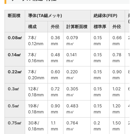
断面積
導体(TA錫メッキ)
絶縁体(FEP)
最
(2
構成
外径
計算断面積
標準厚
外径
0.08㎟
7本/
0.36
0.079
0.15
0.66
24
0.12mm
mm
m㎡
mm
mm
0.14㎟
7本/
0.48
0.141
0.15
0.78
14
0.16mm
mm
m㎡
mm
mm
0.22㎟
7本/
0.60
0.220
0.15
0.90
89
0.20mm
mm
m㎡
mm
mm
0.3㎟
12本/
0.72
0.305
0.15
1.02
64
0.18mm
mm
m㎡
mm
mm
0.5㎟
19本/
0.90
0.483
0.15
1.20
40
0.18mm
mm
m㎡
mm
mm
0.75㎟
30本/
1.1
0.764
0.2
1.50
25
0.18mm
mm
m㎡
mm
mm