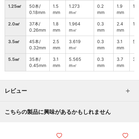
1.25㎟
50本/
1.5
1.273
0.2
1.9
15
0.18mm
mm
m㎡
mm
mm
2.0㎟
37本/
1.8
1.964
0.3
2.4
10.
0.26mm
mm
m㎡
mm
mm
3.5㎟
45本/
2.5
3.619
0.3
3.1
5.
0.32mm
mm
m㎡
mm
mm
5.5㎟
35本/
3.1
5.565
0.3
3.7
3.
0.45mm
mm
m㎡
mm
mm
レビュー
こちらの製品に興味があるかもしれません
ほしいものリストに追加
ほしいも