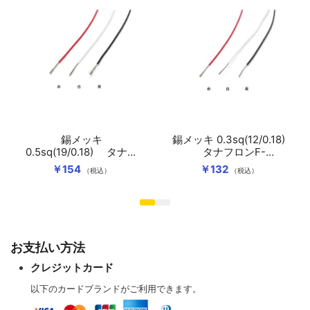
錫メッキ
錫メッキ 0.3sq(12/0.18)
0.5sq(19/0.18) タナフ
タナフロンF-
ロンF-25（FEP）被覆
25（FEP）被覆
￥154
￥132
（税込）
（税込）
お支払い方法
クレジットカード
以下のカードブランドがご利用できます。