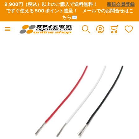
9,900円（税込）以上のご購入で送料無料！　　
新規会員登録
ですぐ使える 500 ポイント進呈！　
メールでのお問合せはこ
ちら✉
産業電線
電設資材
工具
オヤイデ電気 直営店限定
アウトレット/特別商品
オーディオ / 映像
イヤホン/ヘッドホン
楽器 / レコーディング / DJ
OYAIDE 製品
NEO BY OYAIDE
Minicart
すべての商品
すべての商品
すべての商品
すべての商品
すべての商品
すべての商品
すべての商品
すべての商品
すべての商品
すべての商品
イメージギャラリーの最後に移動する
極細リード線・小型ボビン巻き
端子類
圧着工具
オヤイデ店舗限定リケーブル
CD / DVD / 書籍
電源ケーブル・タップ・関連パーツ
ヘッドホン・イヤホンリケーブル
電源タップ
電源ケーブル
電源・DCケーブル
電気・電子用 単芯電線
チューブ・スリーブ
ワイヤーストリッパー
店舗オリジナル電源タップ
B級品・特価品
インターコネクトケーブル
自作用各種プラグ・コネクター
電源・DCケーブル
電源ケーブル切り売り
楽器向けケーブル
UL/CSA規格電線
テープ
ハサミ・ニッパー
店舗オリジナル電源ケーブル
マグネットワイヤー余剰品
スピーカーケーブル
自作用切り売りケーブル・チューブ
電源ケーブル切り売り
電源タップ（シャーシ、電源用アクセサリー）
DJ用ケーブル
高圧電線
ケーブルアクセサリー・結束材
はんだ・はんだこて関連
店舗オリジナルプラグ・コネクター
ETFE余剰品
デジタルケーブル
接続ケーブル
楽器用ケーブル
電源プラグ&IECコネクター
DTM・レコーディング向け