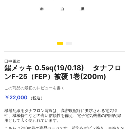
キャブタイヤ・丸形・平行形ケーブル
シート・紐
ホットボンド・グルーガン
店舗オリジナル配線材
映像ケーブル
アクセサリー
DJ用ケーブル
壁コンセント/コンセントプレート
インターコネクトケーブル（RCA）
シールド・ロボットケーブル
スイッチ・電気設備
ヒートガン･シュリンク関連
自作セット商品
グランドボックス（仮想アース装置）
オヤイデ店舗限定オリジナルリケーブル
DTM・レコーディング向け
スピーカーケーブル
インターコネクトケーブル（XLR）
イメージギャラリーの最初に移動する
高周波同軸ケーブル・コネクター
EMC・ノイズ対策製品
テスター・その他工具
楽器用ケーブル・その他商品
アナログ･レコードアクセサリー
SONG'S-AUDIO
インターコネクトケーブル(RCA)
スピーカーケーブル切り売り
インターコネクトケーブル（1/4インチフォーン）
田中電線
錫メッキ 0.5sq(19/0.18) タナフロ
消防・通信計装・電話・USB・ネットワークLAN
プラスチックボビン
インシュレーター・スパイク・スタビライザー
インターコネクトケーブル(XLR)
インターコネクトケーブル（RCA）
切り売りケーブル
ンF-25（FEP）被覆 1巻(200m)
この商品の最初のレビューを書く
屋内配線・電力ケーブル
ケミカル製品
シート・テープ
インターコネクトケーブル（1/4インチフォーン）
インターコネクトケーブル（XLR）
各種コネクター
￥22,000
（税込）
機器配線用タナフロン電線は、高密度配線に要求される電気特
カールコード
電設資材 特価処分品
各種コネクター類
デジタル＆クロックケーブル
インターコネクトケーブル切り売り
ケーブルアクセサリー
性、機械特性などの高い信頼性を備え、電子電気機器の内部配線
用として広く使われています。
こちらは200m巻の商品ページです。荷姿をボビン巻き・束巻きか