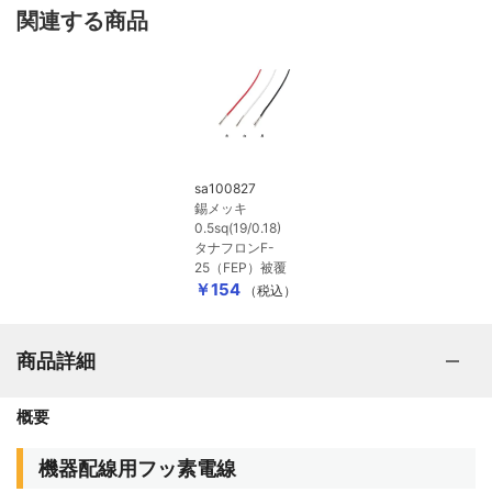
関連する商品
ポータブルオーディオ用プラグ
オーディオ用プラグ（RCA/XLR/BNC/F）
sa100827
スピーカー用プラグ（バナナ/Yラグ/ファストン)
錫メッキ
0.5sq(19/0.18)
タナフロンF-
25（FEP）被覆
インシュレータースパイク
￥154
（税込）
ノイズキャンセリング電磁波吸収材
商品詳細
概要
はんだ関連
機器配線用フッ素電線