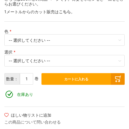
らお選びください。
リボン・ツイスト・フラットケーブル
各種配線材
各種コネクター
デジタルケーブル
1メートルからのカット販売は
こちら
。
平編銅線
各種チューブ
切り売りケーブル
デジタルケーブル切り売り
色
マグネットワイヤー
クリーナー・メンテナンス
はんだ
アナログフォノケーブル
選択
プラグ付きケーブル
はんだ・工具
アナログアクセサリー
巻
数量：
カートに入れる
その他特殊電線
オーディオ機器配線
在庫あり
産業電線 特価処分品
ヘッドホン・イヤホンリケーブル
ほしい物リストに追加
この商品について問い合わせる
ヘッドホン・イヤホンリケーブル切り売り