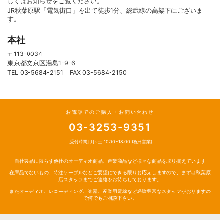
しくは
お知らせ
をご覧ください。
JR秋葉原駅「電気街口」を出て徒歩1分、総武線の高架下にございま
す。
本社
〒113-0034
東京都文京区湯島1-9-6
TEL 03-5684-2151 FAX 03-5684-2150
お電話でのご購入・お問い合わせ
03-3253-9351
[受付時間] 月~土 10:00~18:00 (祝日営業)
自社製品に限らず他社のオーディオ商品、産業商品など様々な商品を取り揃えています
在庫品でないもの、特注ケーブルなどご要望にできる限りお応えしますので、まずは秋葉原
店スタッフまでご連絡をお待ちしております。
またオーディオ、レコーディング、楽器、産業用電線など経験豊富なスタッフがおりますの
で何でもご相談下さい。