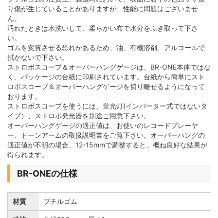
り傷が生じていることがありますが、性能に問題はございませ
ん。
汚れたときは水洗いして、柔らかい布で水分をふき取って下さ
い。
ゴムを変質させる恐れがあるため、油、有機溶剤、アルコールで
拭かないで下さい。
ストロボスコープ＆オーバーハングゲージは、BR-ONE本体ではな
く、パッケージの台紙に印刷されています。台紙から簡単にスト
ロボスコープ＆オーバーハングゲージを切り離せるようになって
おります。
ストロボスコープを使うには、蛍光灯(インバーター式ではないタ
イプ）、ストロボ発光器を別途ご用意下さい。
オーバーハングゲージの適正値は、お使いのレコードプレーヤ
ー、トーンアームの取扱説明書をご覧下さい。オーバーハングの
適正値が不明の場合、12-15mmで調整すると、概ね良好な結果が
得られます。
BR-ONEの仕様
材質
ブチルゴム