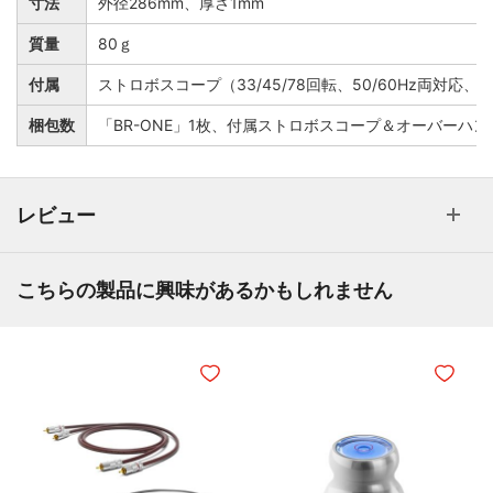
寸法
外径286mm、厚さ1mm
質量
80ｇ
付属
ストロボスコープ（33/45/78回転、50/60Hz両
梱包数
「BR-ONE」1枚、付属ストロボスコープ＆オーバーハン
レビュー
こちらの製品に興味があるかもしれません
ほしいものリストに追加
ほしいも