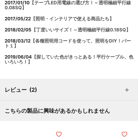
2017/01/10
【テープLED用電線の選び方！～透明極細平行線
0.08SQ】
2017/05/22
【照明・インテリアで使える商品たち】
2018/02/05
【丁度いいサイズ！～透明極細平行線0.18SQ】
2018/03/12
【各種照明用コードを使って、照明をDIY！パー
ト１】
2019/06/04
【探していた色がきっとある！平行ケーブル、色
いろいろ！】
レビュー
2
こちらの製品に興味があるかもしれません
ほしいものリストに追加
ほしいも