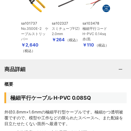
sa101737
sa102327
sa103478
No.3500E-2 ケ
スミチューブF(Z)
極細平行コード
ーブルストリッ
2.0mm
H-PVC 0.14sq
パー
￥264
赤/黒
（税込）
￥2,640
￥110
（税込）
（税込）
商品詳細
概要
極細平行ケーブル H-PVC 0.08SQ
外径0.8mm×1.6mmの極細平行型ケーブルです。極細かつ透明被
覆ですので、模型や工作などの限られたスペースへ、また配線を
目立たせたくない箇所へ最適です。