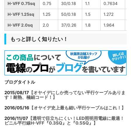
H-VFF 0.75sq
0.75
30/0.18
1.1
0.7634
0
H-VFF 1.25sq
1.25
50/0.18
1.5
1.272
0
H-VFF 2.0sq
2.0
37/0.26
1.8
1.964
0
もっと詳しく知りたい！
ブログタイトル
2015/08/17
【オヤイデにしか売ってない平行ケーブルありま
す！耐熱、極細コード！】
2016/05/16
【オヤイデ史上最も細い平行ケーブルはこれ！】
2016/11/07
【透明で目立ちにくい！LED照明用電線に最適！
ビニル平行線H-VFF『0.3SQ』と『0.5SQ』】