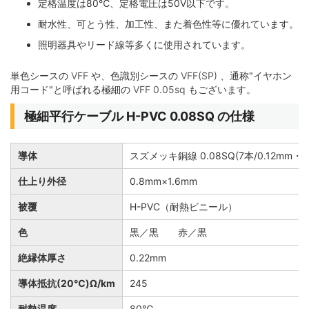
定格温度は80℃、定格電圧は50V以下です。
耐水性、可とう性、加工性、また着色性等に優れています。
照明器具やリード線等多くに使用されています。
単色シースの
VFF
や、色識別シースの
VFF(SP)
、通称"イヤホン
用コード"と呼ばれる極細の
VFF 0.05sq
もございます。
極細平行ケーブル H-PVC 0.08SQ の仕様
導体
スズメッキ銅線 0.08SQ(7本/0.12mm・A
仕上り外径
0.8mm×1.6mm
被覆
H-PVC（耐熱ビニール）
色
黒／黒 赤／黒
絶縁体厚さ
0.22mm
導体抵抗(20℃)Ω/km
245
耐熱温度
80℃