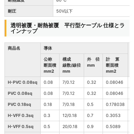
耐圧
50V以下
透明被覆・耐熱被覆 平行型ケーブル 仕様とラ
インナップ
商品名
導体
公称
構成
外 径
計 算
断面積
線数/線径
mm
断面積
mm2
mm
mm2
H-PVC 0.08sq
0.08
7/0.12
0.32
0.08046
0
PVC 0.08sq
0.08
7/0.12
0.32
0.08046
0
PVC 0.18sq
0.18
7/0.18
0.5
0.178038
0
H-VFF 0.3sq
0.3
12/0.18
0.7
0.3053
0
H-VFF 0.5sq
0.5
20/0.18
0.9
0.5089
0