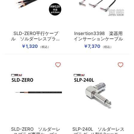
SLD-ZERO平行ケーブ
Insertion3398 楽器用
ル ソルダーレスプラグ
インサーションケーブル
対応
￥1,320
￥7,370
（税込）
（税込）
ほしいものリストに追加
ほしいも
SLD-ZERO ソルダーレ
SLP-240L ソルダーレス