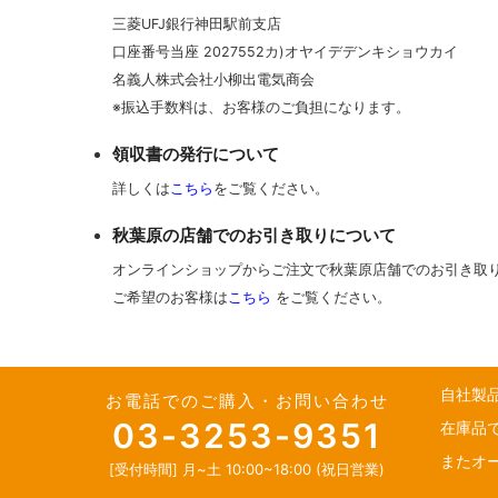
三菱UFJ銀行神田駅前支店
口座番号当座 2027552カ)オヤイデデンキショウカイ
名義人株式会社小柳出電気商会
※振込手数料は、お客様のご負担になります。
領収書の発行について
詳しくは
こちら
をご覧ください。
秋葉原の店舗でのお引き取りについて
オンラインショップからご注文で秋葉原店舗でのお引き取
ご希望のお客様は
こちら
をご覧ください。
自社製
お電話でのご購入・お問い合わせ
03-3253-9351
在庫品
またオ
[受付時間] 月~土 10:00~18:00 (祝日営業)