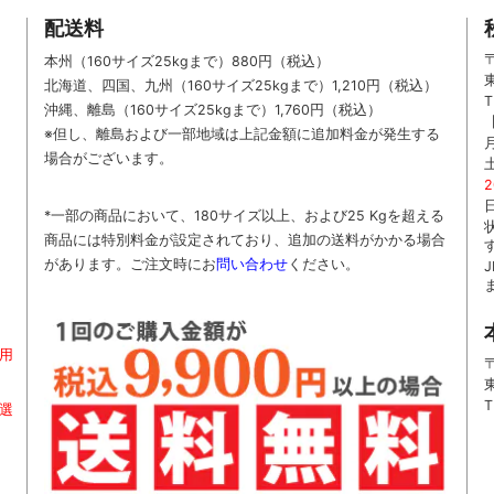
配送料
〒
本州（160サイズ25kgまで）880円（税込）
北海道、四国、九州
（160サイズ25kgまで）
1,210円（税込）
T
沖縄、離島
（160サイズ25kgまで）
1,760円（税込）
※但し、離島および一部地域は上記金額に追加料金が発生する
場合がございます。
*一部の商品において、180サイズ以上、および25 Kgを超える
商品には特別料金が設定されており、追加の送料がかかる場合
があります。
ご
注文時に
お
問い合わせ
ください
。
用
〒
T
お選