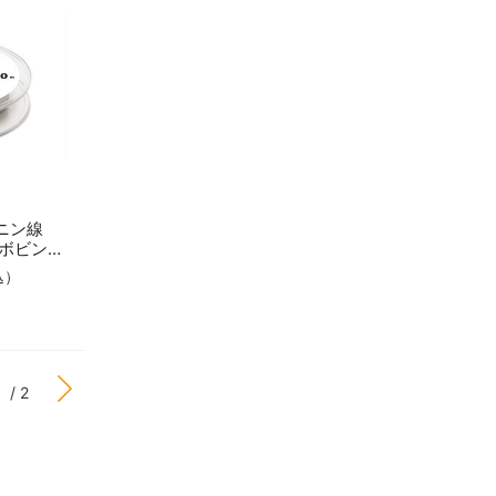
ガニン線
0mボビン巻
込）
カートに入れる
/ 2