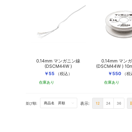
0.14mm マンガニン線
0.14mm マン
(DSCM44W )
(DSCM44W ) 
き
￥55
￥550
（税込）
（税
在庫あり
在庫あり
カートに入れる
表示:
BOTTOM
12
24
36
並び順: