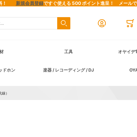
料無料！
新規会員登録
ですぐ使える 500 ポイント進呈！
メール
検索
Close search
Mini
材
工具
オヤイデ
ッドホン
楽器 / レコーディング / DJ
OY
抗線）