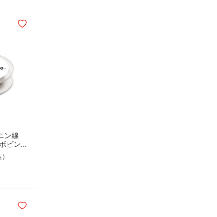
ほしいものリストに追加
ガニン線
0mボビン巻
込）
カートに入れる
ほしいものリストに追加