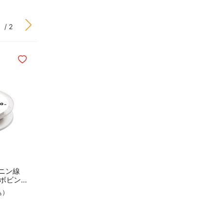
/ 2
ほしいものリストに追加
ガニン線
0mボビン巻
込）
カートに入れる