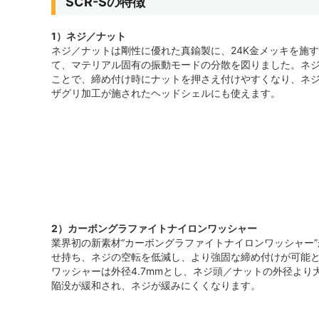
SCR-Sの特徴
1）ネジ／ナット
ネジ／ナットは剛性に優れた真鍮製に、24K金メッキを施
て、マテリアル固有の振動モードの分散を図りました。ネ
ことで、締め付け時にナットを押さえ付けやすくなり、ネジ
ザグリ加工が施されたヘッドシェルにも使えます。
2）カーボングラファイトナイロンワッシャー
業界初の新素材“カーボングラファイトナイロンワッシャー
せ持ち、ネジの空転を低減し、より強固な締め付けが可能
ワッシャーは外径4.7mmとし、ネジ頭／ナットの外径よ
陥没が緩和され、ネジが緩みにくくなります。