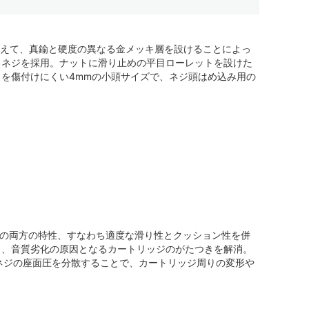
加えて、真鍮と硬度の異なる金メッキ層を設けることによっ
スネジを採用。ナットに滑り止めの平目ローレットを設けた
を傷付けにくい4mmの小頭サイズで、ネジ頭はめ込み用の
脂の両方の特性、すなわち適度な滑り性とクッション性を併
り、音質劣化の原因となるカートリッジのがたつきを解消。
ネジの座面圧を分散することで、カートリッジ周りの変形や