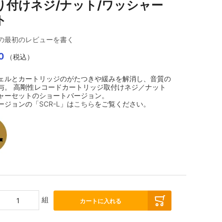
り付けネジ/ナット/ワッシャー
ト
の最初のレビューを書く
0
（税込）
ェルとカートリッジのがたつきや緩みを解消し、音質の
与。 高剛性レコードカートリッジ取付けネジ／ナット
ャーセットのショートバージョン。
ージョンの「
SCR-L
」は
こちら
をご覧ください。
組
カートに入れる