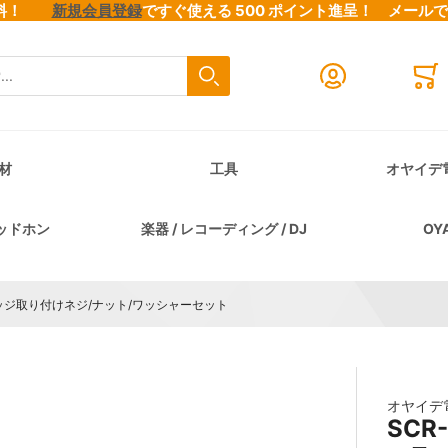
料無料！
新規会員登録
ですぐ使える 500 ポイント進呈！
メール
検索
Close search
Mini
材
工具
オヤイデ
ッドホン
楽器 / レコーディング / DJ
OY
ッジ取り付けネジ/ナット/ワッシャーセット
オヤイデ
SC