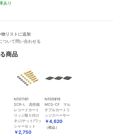
庫あり
い物リストに追加
について問い合わせる
る商品
hi101161
hi100816
SCR-L 高性能
MCS-CF マル
レコードカート
チプルカートリ
リッジ取り付け
ッジスペーサー
ネジ/ナット/ワッ
￥4,620
シャーセット
（税込）
￥2,750