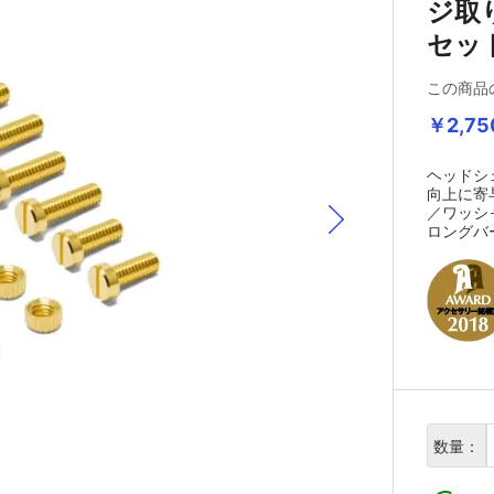
ジ取
セッ
この商品
￥2,75
ヘッドシ
向上に寄
／ワッシ
ロングバ
数量：