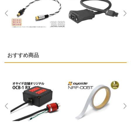
リボン・ツイスト・フラットケーブル
各種配線材
各種コネクター
デジタルケーブル
平編銅線
各種チューブ
切り売りケーブル
デジタルケーブル切り売り
マグネットワイヤー
クリーナー・メンテナンス
はんだ
アナログフォノケーブル
おすすめ商品
プラグ付きケーブル
はんだ・工具
アナログアクセサリー
その他特殊電線
オーディオ機器配線
産業電線 特価処分品
ヘッドホン・イヤホンリケーブル
ヘッドホン・イヤホンリケーブル切り売り