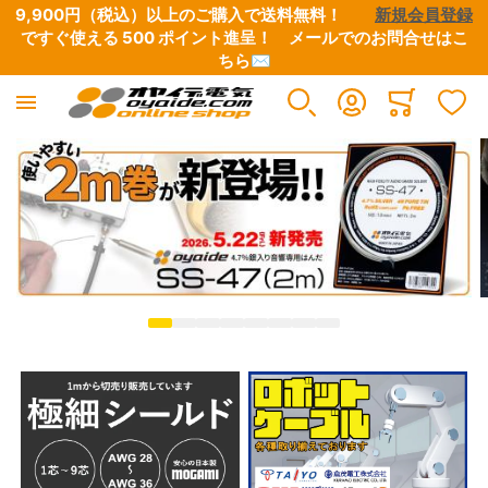
9,900円（税込）以上のご購入で送料無料！　　
新規会員登録
ですぐ使える 500 ポイント進呈！　
メールでのお問合せはこ
ちら✉
産業電線
電設資材
工具
オヤイデ電気 直営店限定
アウトレット/特別商品
オーディオ / 映像
イヤホン/ヘッドホン
楽器 / レコーディング / DJ
OYAIDE 製品
NEO BY OYAIDE
Minicart
すべての商品
すべての商品
すべての商品
すべての商品
すべての商品
すべての商品
すべての商品
すべての商品
すべての商品
すべての商品
極細リード線・小型ボビン巻き
端子類
圧着工具
オヤイデ店舗限定リケーブル
CD / DVD / 書籍
電源ケーブル・タップ・関連パーツ
ヘッドホン・イヤホンリケーブル
電源タップ
電源ケーブル
電源・DCケーブル
電気・電子用 単芯電線
チューブ・スリーブ
ワイヤーストリッパー
店舗オリジナル電源タップ
B級品・特価品
インターコネクトケーブル
自作用各種プラグ・コネクター
電源・DCケーブル
電源ケーブル切り売り
楽器向けケーブル
UL/CSA規格電線
テープ
ハサミ・ニッパー
店舗オリジナル電源ケーブル
マグネットワイヤー余剰品
スピーカーケーブル
自作用切り売りケーブル・チューブ
電源ケーブル切り売り
電源タップ（シャーシ、電源用アクセサリー）
DJ用ケーブル
高圧電線
ケーブルアクセサリー・結束材
はんだ・はんだこて関連
店舗オリジナルプラグ・コネクター
ETFE余剰品
デジタルケーブル
接続ケーブル
楽器用ケーブル
電源プラグ&IECコネクター
DTM・レコーディング向け