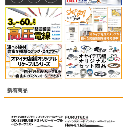
キャブタイヤ・丸形・平行形ケーブル
シート・紐
ホットボンド・グルーガン
店舗オリジナル配線材
映像ケーブル
アクセサリー
DJ用ケーブル
壁コンセント/コンセントプレート
インターコネクトケーブル（RCA）
シールド・ロボットケーブル
スイッチ・電気設備
ヒートガン･シュリンク関連
自作セット商品
グランドボックス（仮想アース装置）
オヤイデ店舗限定オリジナルリケーブル
DTM・レコーディング向け
スピーカーケーブル
インターコネクトケーブル（XLR）
高周波同軸ケーブル・コネクター
EMC・ノイズ対策製品
テスター・その他工具
楽器用ケーブル・その他商品
アナログ･レコードアクセサリー
SONG'S-AUDIO
インターコネクトケーブル(RCA)
スピーカーケーブル切り売り
インターコネクトケーブル（1/4インチフォーン）
消防・通信計装・電話・USB・ネットワークLAN
プラスチックボビン
インシュレーター・スパイク・スタビライザー
インターコネクトケーブル(XLR)
インターコネクトケーブル（RCA）
切り売りケーブル
新着商品
屋内配線・電力ケーブル
ケミカル製品
シート・テープ
インターコネクトケーブル（1/4インチフォーン）
インターコネクトケーブル（XLR）
各種コネクター
カールコード
電設資材 特価処分品
各種コネクター類
デジタル＆クロックケーブル
インターコネクトケーブル切り売り
ケーブルアクセサリー