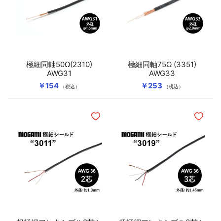
極細同軸50Ω(2310)
極細同軸75Ω (3351)
AWG31
AWG33
￥154
￥253
（税込）
（税込）
ほしいものリストに追加
ほしいも