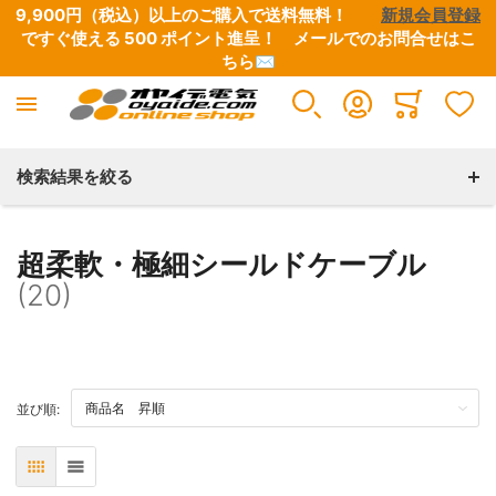
9,900円（税込）以上のご購入で送料無料！　　
新規会員登録
ですぐ使える 500 ポイント進呈！　
メールでのお問合せはこ
ちら✉
耐屈曲・ロボットケーブル
Minicart
すべての商品
検索結果を絞る
丸形ロボットケーブル
超柔軟・極細シールドケーブル
(20)
極細ロボットケーブル
カールコード型ロボットケーブル
TOP
並び順:
表
リスト