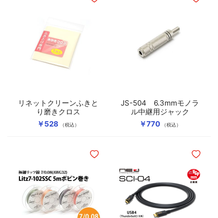
ほしいものリストに追加
ほしいも
リネットクリーンふきと
JS-504 6.3mmモノラ
り磨きクロス
ル中継用ジャック
￥528
￥770
（税込）
（税込）
ほしいものリストに追加
ほしいも