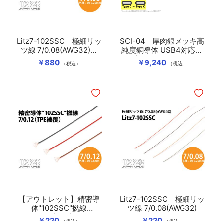
Litz7-102SSC 極細リッ
SCI-04 厚肉銀メッキ高
ツ線 7/0.08(AWG32)
純度銅導体 USB4対応ケ
5mボビン巻
ーブル（Type-C to C）
￥880
￥9,240
（税込）
（税込）
ほしいものリストに追加
ほしいも
【アウトレット】精密導
Litz7-102SSC 極細リッ
体"102SSC"撚線
ツ線 7/0.08(AWG32)
7/0.12(TPE被覆)
￥220
￥220