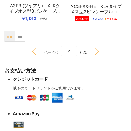
A3FB (ツヤアリ) XLRタ
NC3FXX-HE XLRタイプ
イプオス型3ピンケーブル
メス型3ピンケーブルコネ
コネクター（銀メッキ）
クター(金メッキ)
￥1,012
（税込）
20%OFF
￥2,288
￥1,837
表
リスト
BOTTOM
ページ :
/ 20
お支払い方法
クレジットカード
以下のカードブランドがご利用できます。
Amazon Pay