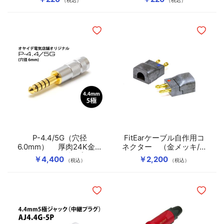
（税込）
（税込）
ほしいものリストに追加
ほしいも
P-4.4/5G（穴径
FitEarケーブル自作用コ
6.0mm） 厚肉24K金メ
ネクター （金メッキ/ペ
ッキ 4.4mm5極プラグ
ア）
￥4,400
￥2,200
（税込）
（税込）
ほしいものリストに追加
ほしいも