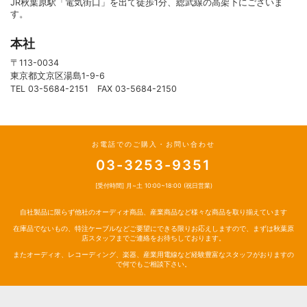
JR秋葉原駅「電気街口」を出て徒歩1分、総武線の高架下にございま
す。
本社
〒113-0034
東京都文京区湯島1-9-6
TEL 03-5684-2151 FAX 03-5684-2150
お電話でのご購入・お問い合わせ
03-3253-9351
[受付時間] 月~土 10:00~18:00 (祝日営業)
自社製品に限らず他社のオーディオ商品、産業商品など様々な商品を取り揃えています
在庫品でないもの、特注ケーブルなどご要望にできる限りお応えしますので、まずは秋葉原
店スタッフまでご連絡をお待ちしております。
またオーディオ、レコーディング、楽器、産業用電線など経験豊富なスタッフがおりますの
で何でもご相談下さい。