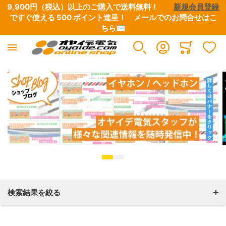
9,900円（税込）以上のご購入で送料無料！　　
新規会員登録
ですぐ使える 500 ポイント進呈！　
メールでのお問合せはこ
ちら✉
ヘッドホン・イヤホンリケーブル
自作用各種プラグ・コネクター
自作用切り売りケーブル・チューブ
Minicart
すべての商品
すべての商品
すべての商品
イヤホン用ケーブル
3.5ミニプラグ・2.5ミニプラグ・4.4MM5極プラグ
リケーブル用線材
ヘッドホン用ケーブル
6.3MMフォーンプラグ
細物リケーブル用線材
延長用ケーブル
RCAプラグ
チューブ
検索結果を絞る
XLRプラグ