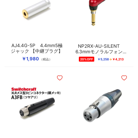
AJ4.4G-5P 4.4mm5極
NP2RX-AU-SILENT
ジャック 【中継プラグ】
6.3mmモノラルフォンサ
イレントプラグ（L型/金
￥1,980
（税込）
20%OFF
￥5,258
￥4,213
メッキ）
ほしいものリストに追加
ほしいも