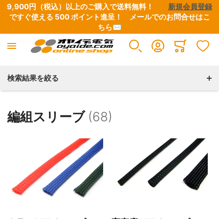
9,900円（税込）以上のご購入で送料無料！　　
新規会員登録
ですぐ使える 500 ポイント進呈！　
メールでのお問合せはこ
ちら✉
Minicart
検索結果を絞る
編組スリーブ
(68)