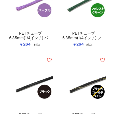
PETチューブ
PETチューブ
6.35mm(1/4インチ) パー
6.35mm(1/4インチ) フォ
プル
レストグリーン
￥264
￥264
（税込）
（税込）
ほしいものリストに追加
ほしいも