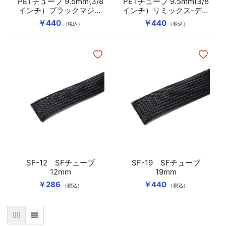
PETチューブ 9.5mm(3/8
PETチューブ 9.5mm(3/8
インチ）ブラックマジッ
インチ）リミックス-デニ
ク
ム
￥440
￥440
（税込）
（税込）
ほしいものリストに追加
ほしいも
SF-12 SFチューブ
SF-19 SFチューブ
12mm
19mm
￥286
￥440
（税込）
（税込）
表
リスト